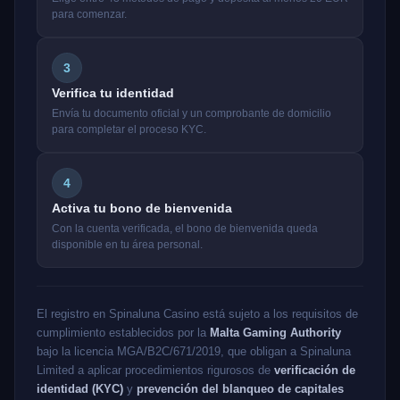
para comenzar.
3
Verifica tu identidad
Envía tu documento oficial y un comprobante de domicilio
para completar el proceso KYC.
4
Activa tu bono de bienvenida
Con la cuenta verificada, el bono de bienvenida queda
disponible en tu área personal.
El registro en Spinaluna Casino está sujeto a los requisitos de
cumplimiento establecidos por la
Malta Gaming Authority
bajo la licencia MGA/B2C/671/2019, que obligan a Spinaluna
Limited a aplicar procedimientos rigurosos de
verificación de
identidad (KYC)
y
prevención del blanqueo de capitales