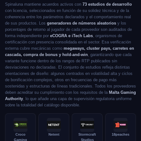
Spinaluna mantiene acuerdos activos con
73 estudios de desarrollo
con licencia, seleccionados en función de su solidez técnica y de la
coherencia entre los parámetros declarados y el comportamiento real
de sus productos. Los
generadores de números aleatorios
y los
porcentajes de retorno al jugador de cada proveedor son auditados de
forma independiente por
eCOGRA e iTech Labs
, organismos de
certificación con presencia consolidada en el sector. Esa verificación
externa cubre mecánicas como
megaways, cluster pays, carretes en
cascada, compra de bonus y hold-and-win
, garantizando que cada
variante funcione dentro de los rangos de RTP publicados sin
desviaciones no declaradas. El conjunto de estudios refleja distintas
orientaciones de diseño: algunos centrados en volatilidad alta y ciclos
de bonificación complejos, otros en frecuencias de pago más
sostenidas y estructuras de líneas tradicionales. Todos los proveedores
deben acreditar su cumplimiento con los requisitos de la
Malta Gaming
Authority
, lo que añade una capa de supervisión regulatoria uniforme
sobre la totalidad del catálogo disponible.
Croco
Netent
Stormcraft
18peaches
Gaming
Studios