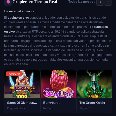
Crupiers en Tiempo Real
‹
›
Todas las mesas
La mesa tal como es
El
casino en vivo
conecta al jugador con estudios de transmisión donde
crupiers reales operan las mesas mediante cámaras de alta definición,
eliminando el generador de números aleatorios del proceso. El
blackjack
en vivo
alcanza un RTP cercano al 99,5 % cuando se aplica estrategia
básica, mientras que el bacará estándar ronda el 98,9 % en la apuesta al
banquero. Los jugadores que eligen esta modalidad valoran principalmente
la transparencia del juego: cada carta y cada giro ocurren frente a ellos sin
intermediación de software. La variedad de límites de apuesta, que en
muchas mesas oscila entre un euro y varios miles, permite tanto a jugadores
ocasionales como a partícipes habituales encontrar una posición cómoda
en la misma sala.
POPULAR
Gates Of Olympus Xmas 1000
Berryburst
The Green Knight
Pragmatic Play
NetEnt
Play'n GO