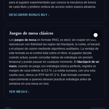
para el jugador experimentado que conoce la mecánica de bonos
de cada título y prefiere certeza de acceso sobre espera aleatoria.
DESCUBRIR BONUS BUY
Juegos de mesa clásicos
Los
juegos de mesa
en formato RNG, es decir, sin crupier en vivo,
reproducen con fidelidad las reglas del blackjack, la ruleta, el bacará
y el póquer de casino mediante algoritmos auditados. La ventaja de
este formato es el control total sobre el ritmo: el jugador decide
cuándo actuar, puede consultar tablas de estrategia sin presión
temporal y puede pausar en cualquier momento. El
blackjack de un
mazo
, cuando se juega con estrategia básica perfecta, registra un
margen de casa inferior al 0,5 %. La ruleta europea, con una sola
casilla cero, ofrece un RTP del 97,3 %. Este formato conviene
especialmente a quienes desean practicar estrategia antes de
sentarse en una mesa en vivo.
VER MESAS