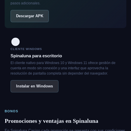
pasos adicionales.
Descargar APK
CLIENTE WINDOWS
Spinaluna para escritorio
El cliente nativo para Windows 10 y Windows 11 ofrece gestión de
cuenta en modo sin conexión y una interfaz que aprovecha la
resolución de pantalla completa sin depender del navegador.
Instalar en Windows
BONOS
Promociones y ventajas en Spinaluna
En Spinaluna Casino cada promoción se presenta con sus condiciones