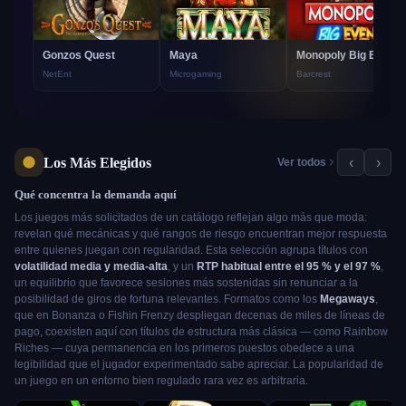
Gonzos Quest
Maya
Monopoly Big Event
NetEnt
Microgaming
Barcrest
Los Más Elegidos
‹
›
Ver todos
Qué concentra la demanda aquí
Los juegos más solicitados de un catálogo reflejan algo más que moda:
revelan qué mecánicas y qué rangos de riesgo encuentran mejor respuesta
entre quienes juegan con regularidad. Esta selección agrupa títulos con
volatilidad media y media-alta
, y un
RTP habitual entre el 95 % y el 97 %
,
un equilibrio que favorece sesiones más sostenidas sin renunciar a la
posibilidad de giros de fortuna relevantes. Formatos como los
Megaways
,
que en Bonanza o Fishin Frenzy despliegan decenas de miles de líneas de
pago, coexisten aquí con títulos de estructura más clásica — como Rainbow
Riches — cuya permanencia en los primeros puestos obedece a una
legibilidad que el jugador experimentado sabe apreciar. La popularidad de
un juego en un entorno bien regulado rara vez es arbitraria.